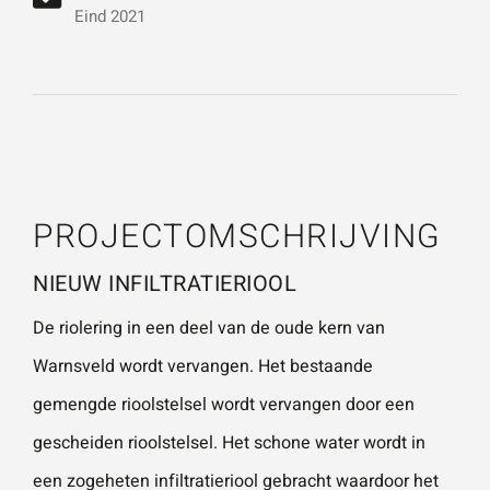
vestigingen.
Wat is 5 + 5?
*
Eind 2021
Naam
*
VERSTUUR JE AANVRAAG
E-mailadres
*
PROJECTOMSCHRIJVING
NIEUW INFILTRATIERIOOL
Telefoonnummer
De riolering in een deel van de oude kern van
Warnsveld wordt vervangen. Het bestaande
gemengde rioolstelsel wordt vervangen door een
Vraag of opmerking
*
gescheiden rioolstelsel. Het schone water wordt in
een zogeheten infiltratieriool gebracht waardoor het