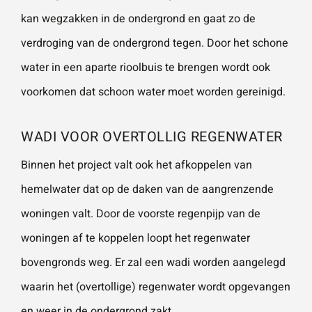
kan wegzakken in de ondergrond en gaat zo de
verdroging van de ondergrond tegen. Door het schone
Wat is 5 + 5?
*
water in een aparte rioolbuis te brengen wordt ook
voorkomen dat schoon water moet worden gereinigd.
WADI VOOR OVERTOLLIG REGENWATER
VERSTU
UR JE
Binnen het project valt ook het afkoppelen van
AANVRA
AG
hemelwater dat op de daken van de aangrenzende
woningen valt. Door de voorste regenpijp van de
woningen af te koppelen loopt het regenwater
bovengronds weg. Er zal een wadi worden aangelegd
waarin het (overtollige) regenwater wordt opgevangen
en weer in de ondergrond zakt.