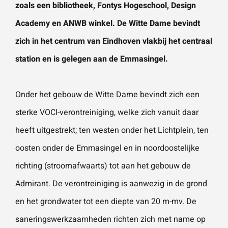
zoals een bibliotheek, Fontys Hogeschool, Design
Academy en ANWB winkel. De Witte Dame bevindt
Wat is 5 + 5?
*
zich in het centrum van Eindhoven vlakbij het centraal
station en is gelegen aan de Emmasingel.
Onder het gebouw de Witte Dame bevindt zich een
VERSTU
sterke VOCl-verontreiniging, welke zich vanuit daar
UR JE
AANVRA
heeft uitgestrekt; ten westen onder het Lichtplein, ten
AG
oosten onder de Emmasingel en in noordoostelijke
richting (stroomafwaarts) tot aan het gebouw de
Admirant. De verontreiniging is aanwezig in de grond
en het grondwater tot een diepte van 20 m-mv. De
saneringswerkzaamheden richten zich met name op