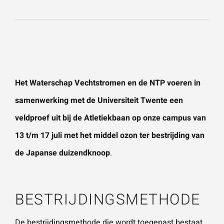
vestigingen.
Wat is 5 + 5?
*
Naam
*
VERSTUUR JE AANVRAAG
Het
Waterschap Vechtstromen
en de NTP voeren in
E-mailadres
*
samenwerking met de
Universiteit Twente
een
veldproef uit bij de Atletiekbaan op onze campus van
Telefoonnummer
13 t/m 17 juli met het middel ozon ter bestrijding van
de Japanse duizendknoop
.
Vraag of opmerking
*
BESTRIJDINGSMETHODE
De bestrijdingsmethode die wordt toegepast bestaat