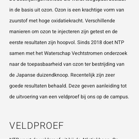
in de basis uit ozon. Ozon is een krachtige vorm van
zuurstof met hoge oxidatiekracht. Verschillende
Wat is 5 + 5?
*
manieren om ozon te injecteren zijn getest en de
eerste resultaten zijn hoopvol. Sinds 2018 doet NTP
samen met het Waterschap Vechtstromen onderzoek
naar de toepasbaarheid van ozon ter bestrijding van
VERSTU
UR JE
de Japanse duizendknoop. Recentelijk zijn zeer
AANVRA
AG
goede resultaten behaald. Deze geven aanleiding tot
de uitvoering van een veldproef bij ons op de campus.
VELDPROEF