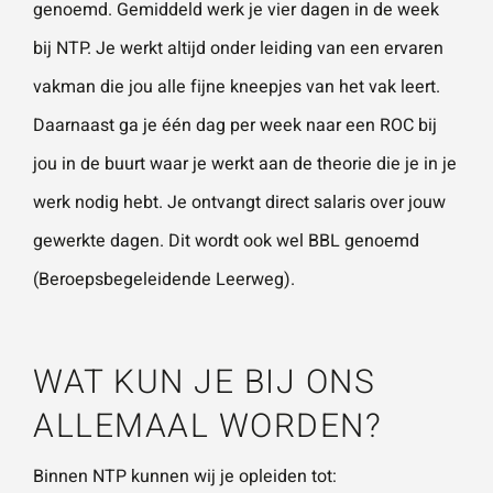
genoemd. Gemiddeld werk je vier dagen in de week
vestigingen.
Wat is 5 + 5?
*
bij NTP. Je werkt altijd onder leiding van een ervaren
vakman die jou alle fijne kneepjes van het vak leert.
Naam
*
Daarnaast ga je één dag per week naar een ROC bij
jou in de buurt waar je werkt aan de theorie die je in je
VERSTUUR JE AANVRAAG
E-mailadres
*
werk nodig hebt. Je ontvangt direct salaris over jouw
gewerkte dagen. Dit wordt ook wel BBL genoemd
(Beroepsbegeleidende Leerweg).
Telefoonnummer
WAT KUN JE BIJ ONS
Vraag of opmerking
*
ALLEMAAL WORDEN?
Binnen NTP kunnen wij je opleiden tot: