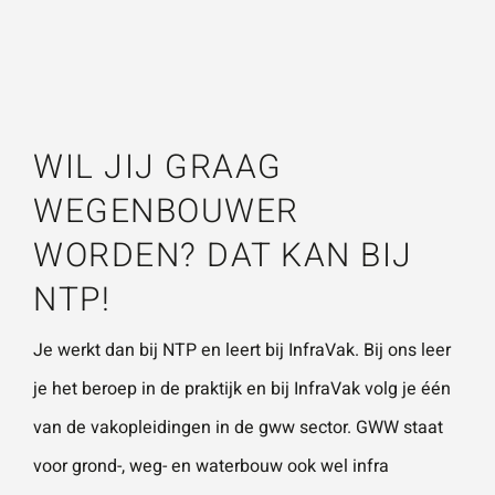
Naam
*
ZOEKEN
Gebruik het
contactform
ulier voor je
E-mailadres
*
vragen en
WIL JIJ GRAAG
opmerkingen
WEGENBOUWER
. Doorgaans
Telefoonnummer
reageren wij
WORDEN? DAT KAN BIJ
binnen 24
NTP!
uur. Voor
sneller
Je werkt dan bij NTP en leert bij InfraVak. Bij ons leer
Vraag of opmerking
*
contact kun
je het beroep in de praktijk en bij InfraVak volg je één
je altijd bellen
van de vakopleidingen in de gww sector. GWW staat
met één van
voor grond-, weg- en waterbouw ook wel infra
onze