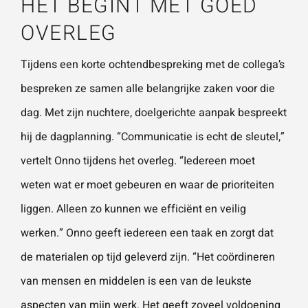
HET BEGINT MET GOED
vestigingen.
Wat is 5 + 5?
*
OVERLEG
Naam
*
Tijdens een korte ochtendbespreking met de collega’s
bespreken ze samen alle belangrijke zaken voor die
VERSTUUR JE AANVRAAG
dag. Met zijn nuchtere, doelgerichte aanpak bespreekt
E-mailadres
*
hij de dagplanning. “Communicatie is echt de sleutel,”
vertelt Onno tijdens het overleg. “Iedereen moet
weten wat er moet gebeuren en waar de prioriteiten
Telefoonnummer
liggen. Alleen zo kunnen we efficiënt en veilig
werken.” Onno geeft iedereen een taak en zorgt dat
Vraag of opmerking
*
de materialen op tijd geleverd zijn. “Het coördineren
van mensen en middelen is een van de leukste
aspecten van mijn werk. Het geeft zoveel voldoening