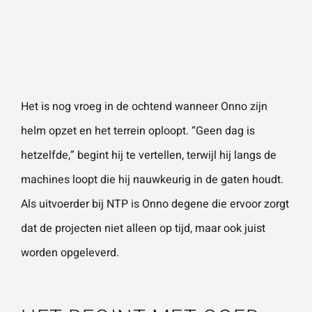
Naam
*
ZOEKEN
Gebruik het
contactform
ulier voor je
E-mailadres
*
vragen en
Het is nog vroeg in de ochtend wanneer Onno zijn
opmerkingen
helm opzet en het terrein oploopt. “Geen dag is
. Doorgaans
Telefoonnummer
reageren wij
hetzelfde,” begint hij te vertellen, terwijl hij langs de
binnen 24
machines loopt die hij nauwkeurig in de gaten houdt.
uur. Voor
Als uitvoerder bij NTP is Onno degene die ervoor zorgt
sneller
Vraag of opmerking
*
dat de projecten niet alleen op tijd, maar ook juist
contact kun
worden opgeleverd.
je altijd bellen
met één van
onze