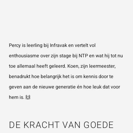
Naam
*
ZOEKEN
Gebruik het
contactform
ulier voor je
E-mailadres
*
vragen en
Percy is leerling bij
Infravak
en vertelt vol
opmerkingen
enthousiasme over zijn stage bij NTP en wat hij tot nu
. Doorgaans
Telefoonnummer
reageren wij
toe allemaal heeft geleerd. Koen, zijn leermeester,
binnen 24
benadrukt hoe belangrijk het is om kennis door te
uur. Voor
geven aan de nieuwe generatie én hoe leuk dat voor
sneller
Vraag of opmerking
*
hem is. 🙌
contact kun
je altijd bellen
met één van
DE KRACHT VAN GOEDE
onze