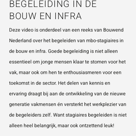
BEGELEIDING IN DE
vestigingen.
Wat is 5 + 5?
*
BOUW EN INFRA
Naam
*
Deze video is onderdeel van een reeks van
Bouwend
Nederland
over het begeleiden van mbo-stagiaires in
VERSTUUR JE AANVRAAG
de bouw en infra. Goede begeleiding is niet alleen
E-mailadres
*
essentieel om jonge mensen klaar te stomen voor het
vak, maar ook om hen te enthousiasmeren voor een
Telefoonnummer
toekomst in de sector. Het delen van kennis en
ervaring draagt bij aan de ontwikkeling van de nieuwe
generatie vakmensen én versterkt het werkplezier van
Vraag of opmerking
*
de begeleiders zelf. Want stagiaires begeleiden is niet
alleen heel belangrijk, maar ook ontzettend leuk!