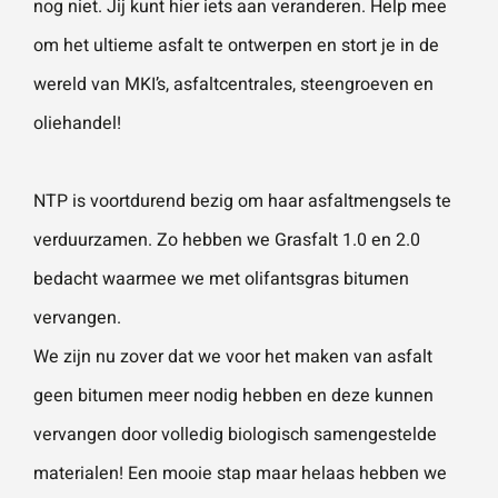
nog niet. Jij kunt hier iets aan veranderen. Help mee
vestigingen.
Wat is 5 + 5?
*
om het ultieme asfalt te ontwerpen en stort je in de
wereld van MKI’s, asfaltcentrales, steengroeven en
Naam
*
oliehandel!
VERSTUUR JE AANVRAAG
E-mailadres
*
NTP is voortdurend bezig om haar asfaltmengsels te
verduurzamen. Zo hebben we
Grasfalt
1.0 en 2.0
bedacht waarmee we met olifantsgras bitumen
Telefoonnummer
vervangen.
We zijn nu zover dat we voor het maken van asfalt
geen bitumen meer nodig hebben en deze kunnen
Vraag of opmerking
*
vervangen door volledig biologisch samengestelde
materialen! Een mooie stap maar helaas hebben we