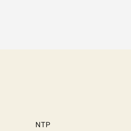
Vraag of opmerking
*
Wat is 5 + 5?
*
VERSTUUR JE
AANVRAAG
NVRAAG
NTP