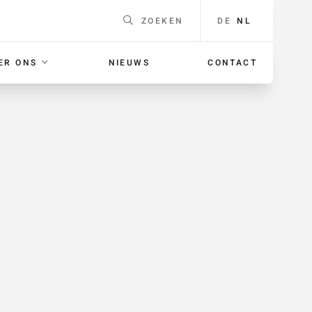
DE
NL
ZOEKEN
ER ONS
NIEUWS
CONTACT
EEN
Naam
*
F
ING
E-mailadres
*
 voor je
orgaans
Telefoonnummer
Voor
bellen met