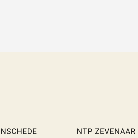
KEN
Vraag of opmerking
*
Wat is 5 + 5?
*
VERSTUUR JE AA
ENSCHEDE
NTP ZEVENAAR