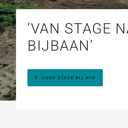
ZOE
‘VAN STAGE 
BIJBAAN’
LOOP STAGE BIJ NTP