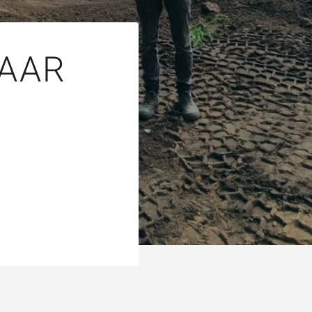
KEN
Vraag of opmerking
*
NAAR
Wat is 5 + 5?
*
VERSTUUR JE AA