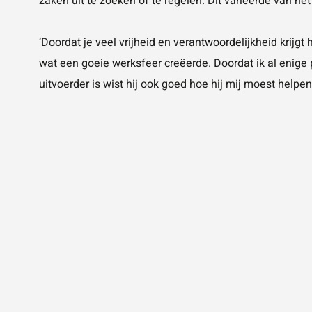
zaken uit te zoeken of te regelen. Dit varieerde van he
‘Doordat je veel vrijheid en verantwoordelijkheid krijg
wat een goeie werksfeer creëerde. Doordat ik al enige 
uitvoerder is wist hij ook goed hoe hij mij moest helpe
DAMION
STAGIAIR
‘BIJ NTP KIES JE VOOR EEN LEERZAME 