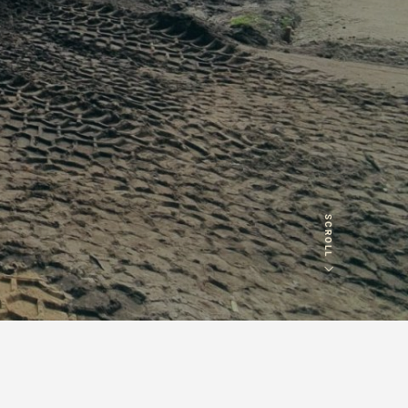
Vraag of opmerking
*
Wat is 5 + 5?
*
SCROLL
VERSTUUR JE
AANVRAAG
NVRAAG