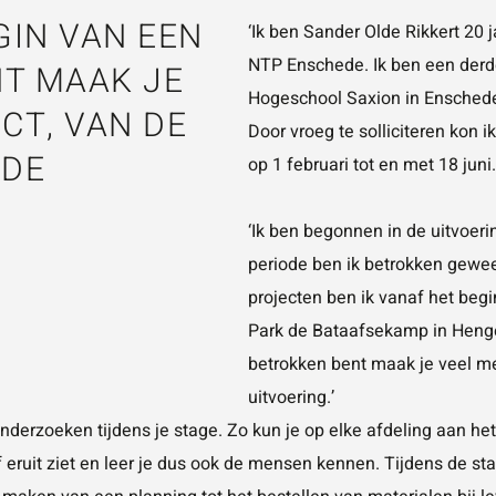
GIN VAN EEN
‘Ik ben Sander Olde Rikkert 20
NTP Enschede. Ik ben een derde
T MAAK JE
Hogeschool Saxion in Enschede
CT, VAN DE
Door vroeg te solliciteren kon i
 DE
op 1 februari tot en met 18 juni.
‘Ik ben begonnen in de uitvoerin
periode ben ik betrokken gewees
projecten ben ik vanaf het begi
Park de Bataafsekamp in Hengel
betrokken bent maak je veel me
uitvoering.’
derzoeken tijdens je stage. Zo kun je op elke afdeling aan het 
f eruit ziet en leer je dus ook de mensen kennen. Tijdens de s