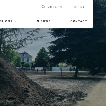
DE
NL
ZOEKEN
ER ONS
NIEUWS
CONTACT
EEN
Naam
*
F
ING
E-mailadres
*
 voor je
orgaans
Telefoonnummer
Voor
bellen met