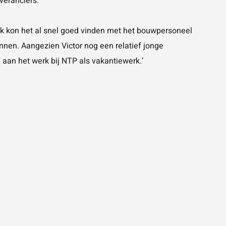
veranciers.’
. Ik kon het al snel goed vinden met het bouwpersoneel
nnen. Aangezien Victor nog een relatief jonge
 aan het werk bij NTP als vakantiewerk.’
NIE
STAGI
“WAT