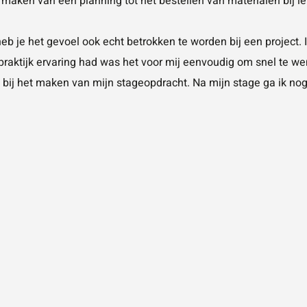
t maken van een planning tot het bestellen van materialen bij le
t heb je het gevoel ook echt betrokken te worden bij een project
praktijk ervaring had was het voor mij eenvoudig om snel te we
n bij het maken van mijn stageopdracht. Na mijn stage ga ik nog
EN INTERESSANT STAGEPERIODE’