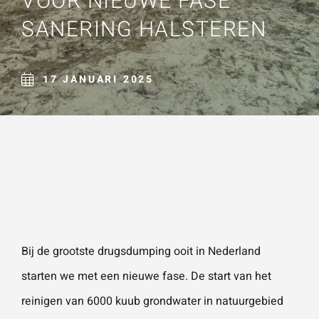
VOOR NIEUWE FASE
Naam
*
SANERING HALSTEREN
ZOEKEN
Gebruik het
contactform
ulier voor je
17 JANUARI 2025
E-mailadres
*
vragen en
opmerkingen
. Doorgaans
Telefoonnummer
reageren wij
binnen 24
uur. Voor
sneller
Vraag of opmerking
*
contact kun
Bij de
grootste drugsdumping ooit in Nederland
je altijd bellen
starten we met een nieuwe fase. De start van het
met één van
reinigen van 6000 kuub grondwater in natuurgebied
onze