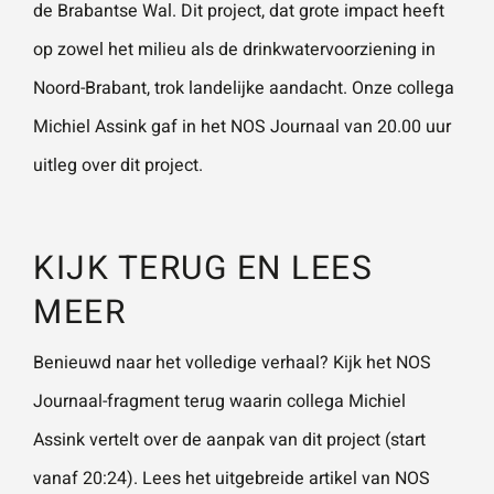
de Brabantse Wal. Dit project, dat grote impact heeft
vestigingen.
Wat is 5 + 5?
*
op zowel het milieu als de drinkwatervoorziening in
Noord-Brabant, trok landelijke aandacht. Onze collega
Naam
*
Michiel Assink gaf in het NOS Journaal van 20.00 uur
VERSTUUR JE AANVRAAG
uitleg over dit project.
E-mailadres
*
KIJK TERUG EN LEES
Telefoonnummer
MEER
Benieuwd naar het volledige verhaal? Kijk het
NOS
Journaal-fragment
terug waarin collega Michiel
Vraag of opmerking
*
Assink vertelt over de aanpak van dit project (start
vanaf 20:24). Lees het
uitgebreide artikel van NOS