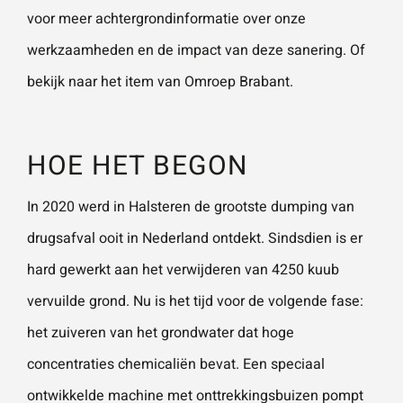
voor meer achtergrondinformatie over onze
werkzaamheden en de impact van deze sanering. Of
Wat is 5 + 5?
*
bekijk naar het item van
Omroep Brabant.
HOE HET BEGON
VERSTU
In 2020 werd in Halsteren de grootste dumping van
UR JE
AANVRA
AG
drugsafval ooit in Nederland ontdekt. Sindsdien is er
hard gewerkt aan het verwijderen van 4250 kuub
vervuilde grond. Nu is het tijd voor de volgende fase:
het zuiveren van het grondwater dat hoge
concentraties chemicaliën bevat. Een speciaal
ontwikkelde machine met onttrekkingsbuizen pompt