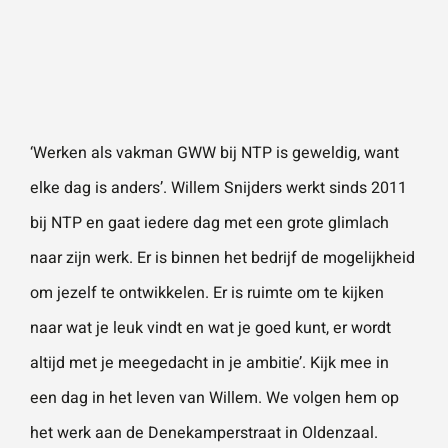
Naam
*
ZOEKEN
Gebruik het
contactform
ulier voor je
E-mailadres
*
vragen en
‘Werken als vakman GWW bij NTP is geweldig, want
opmerkingen
elke dag is anders’. Willem Snijders werkt sinds 2011
. Doorgaans
Telefoonnummer
reageren wij
bij NTP en gaat iedere dag met een grote glimlach
binnen 24
naar zijn werk. Er is binnen het bedrijf de mogelijkheid
uur. Voor
om jezelf te ontwikkelen. Er is ruimte om te kijken
sneller
Vraag of opmerking
*
naar wat je leuk vindt en wat je goed kunt, er wordt
contact kun
altijd met je meegedacht in je ambitie’. Kijk mee in
je altijd bellen
een dag in het leven van Willem. We volgen hem op
met één van
onze
het werk aan de
Denekamperstraat in Oldenzaal.