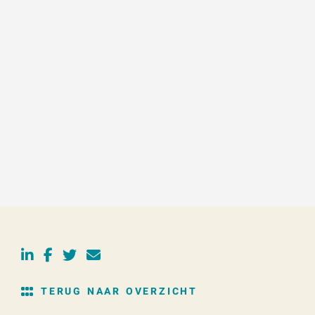
VAKMAN GWW
PR
BEKIJK ALLE VACATURES
TERUG NAAR OVERZICHT