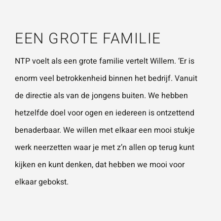
vestigingen.
Wat is 5 + 5?
*
EEN GROTE FAMILIE
Naam
*
NTP voelt als een grote familie vertelt Willem. ‘Er is
VERSTUUR JE AANVRAAG
enorm veel betrokkenheid binnen het bedrijf. Vanuit
E-mailadres
*
de directie als van de jongens buiten. We hebben
hetzelfde doel voor ogen en iedereen is ontzettend
benaderbaar. We willen met elkaar een mooi stukje
Telefoonnummer
werk neerzetten waar je met z’n allen op terug kunt
kijken en kunt denken, dat hebben we mooi voor
elkaar gebokst.
Vraag of opmerking
*