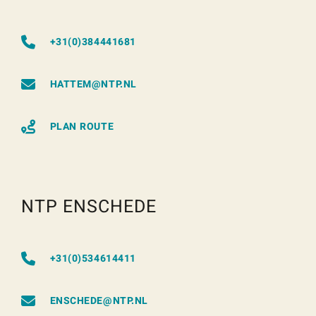
+31(0)384441681
HATTEM@NTP.NL
PLAN ROUTE
NTP ENSCHEDE
+31(0)534614411
ENSCHEDE@NTP.NL