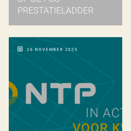
PRESTATIELADDER
Wat is 5 + 5?
*
26 NOVEMBER 2025
VERSTU
UR JE
AANVRA
AG