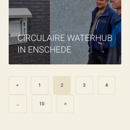
CIRCULAIRE WATERHUB
IN ENSCHEDE
<
1
2
3
4
…
10
>