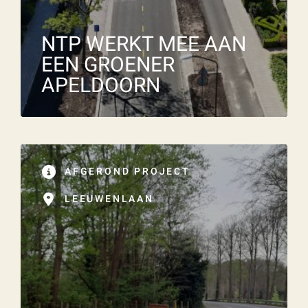
NTP WERKT MEE AAN
EEN GROENER
APELDOORN
AFGEROND PROJECT
LEEUWENLAAN