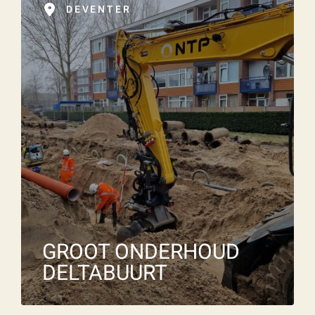
Wat is 5 + 5?
*
DEVENTER
VERSTUU
R JE
AANVRA
AG
GROOT ONDERHOUD
DELTABUURT