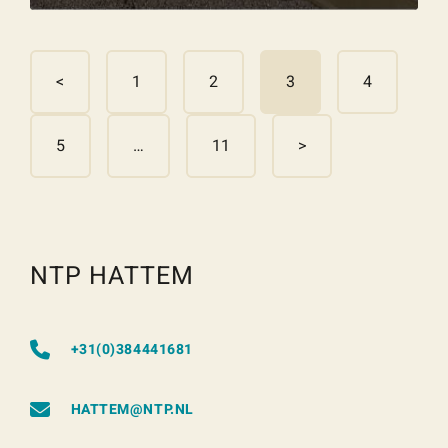
<
1
2
3
4
5
…
11
>
NTP HATTEM
+31(0)384441681
HATTEM@NTP.NL