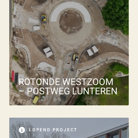
Wat is 5 + 5?
*
Naam
*
E-mailadres
*
VERSTUUR JE AANVRAAG
Telefoonnummer
ROTONDE WESTZOOM
– POSTWEG LUNTEREN
Vraag of opmerking
*
LOPEND PROJECT